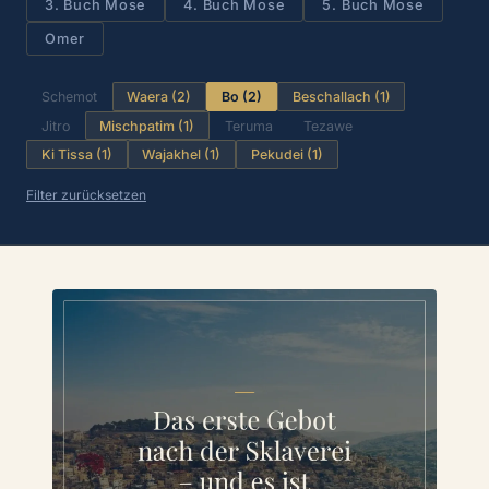
3. Buch Mose
4. Buch Mose
5. Buch Mose
Omer
Schemot
Waera (2)
Bo (2)
Beschallach (1)
Jitro
Mischpatim (1)
Teruma
Tezawe
Ki Tissa (1)
Wajakhel (1)
Pekudei (1)
Filter zurücksetzen