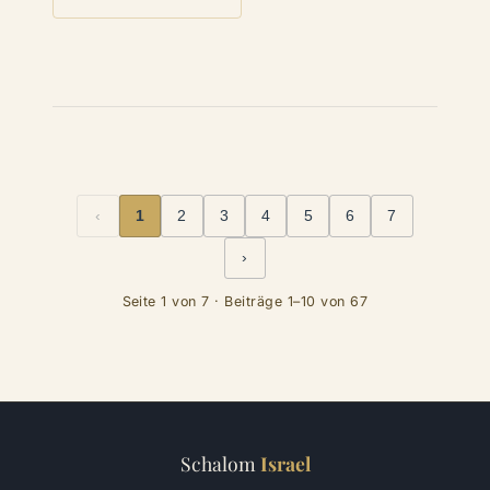
‹
1
2
3
4
5
6
7
›
Seite 1 von 7 · Beiträge 1–10 von 67
Schalom
Israel