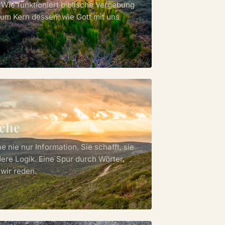
ie funktioniert biblische Vergebung
um Kern dessen, wie Gott mit uns
che
 nie nur Information. Sie schafft, sie
ndere Logik. Eine Spur durch Wörter,
wir reden.