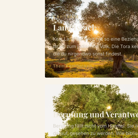
5 BEITRÄGE
Land Israel
Kein Land der Welt hat so eine Bezieh
Israel zum jüdischen Volk. Die Tora k
die du nirgendwo sonst findest.
Thema entdecken →
7 BEITRÄGE
Berufung und Verantw
Berufung fällt nicht vom Himmel. Sie l
darauf, gesehen zu werden. Wie biblis