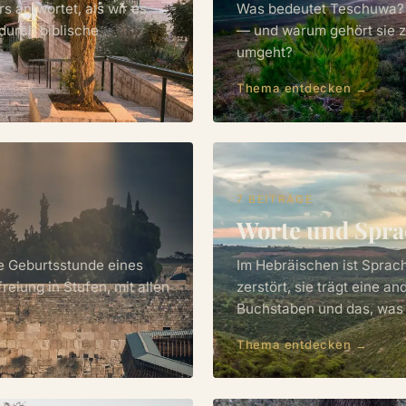
s antwortet, als wir es
Was bedeutet Teschuwa? W
durch biblische
— und warum gehört sie z
umgeht?
Thema entdecken →
7 BEITRÄGE
Worte und Spra
die Geburtsstunde eines
Im Hebräischen ist Sprache
eiung in Stufen, mit allen
zerstört, sie trägt eine a
Buchstaben und das, was 
Thema entdecken →