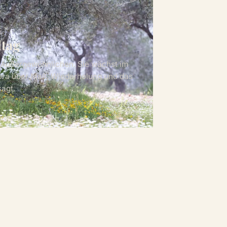
ltag
m Außergewöhnlichen. Sie wächst im
Tora über Maß, Wiederholung und das
agt.