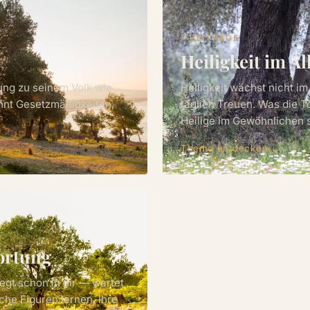
7 BEITRÄGE
Heiligkeit im Al
ung zu seinem Volk wie
Heiligkeit wächst nicht i
ennt Gesetzmäßigkeiten,
täglich Treuen. Was die 
Heilige im Gewöhnlichen s
Thema entdecken →
ortung
iegt schon in dir — wartet
che Figuren lernen, ihre