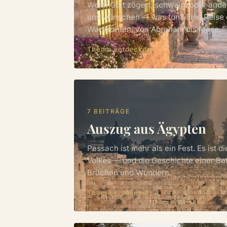
Wenn Gott zögert, schweigt oder ander
uns wünschen — was tun? Eine Reise 
Wartezeiten, von Abraham bis Mose.
Thema entdecken →
7 BEITRÄGE
Auszug aus Ägypten
Pessach ist mehr als ein Fest. Es ist 
Volkes — und die Geschichte einer Befr
Brüchen und Wundern.
Thema entdecken →